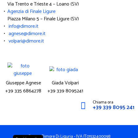
Via Trento e Trieste 4 – Loano (SV)
•
Agenzia di Finale Ligure
Piazza Milano 5 – Finale Ligure (SV)
•
info@dimore.it
•
agnese@dimore.it
•
volpari@dimore.it
Giuseppe Agnese
Giada Volpari
+39 335 6864278
+39 339 8095241
Chiama ora
+39 339 8095 241
© 2023 Dimore Di Liguria - IVA IT01532400098