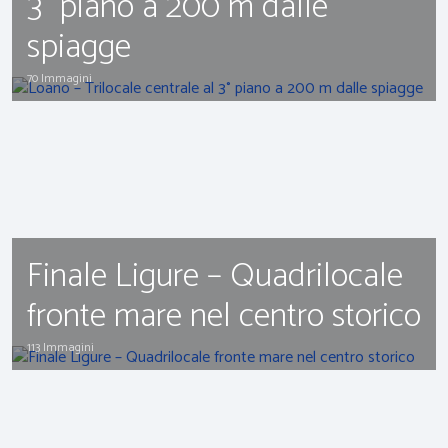
3° piano a 200 m dalle
spiagge
70 Immagini
Finale Ligure – Quadrilocale
fronte mare nel centro storico
113 Immagini