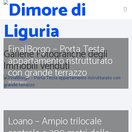
FinalBorgo – Porta Testa
Gallerie Fotografiche degli
appartamento ristrutturato
Immobili venduti
con grande terrazzo
78 Immagini
Loano – Ampio trilocale