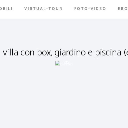
OBILI
VIRTUAL•TOUR
FOTO•VIDEO
EB
illa con box, giardino e piscina (