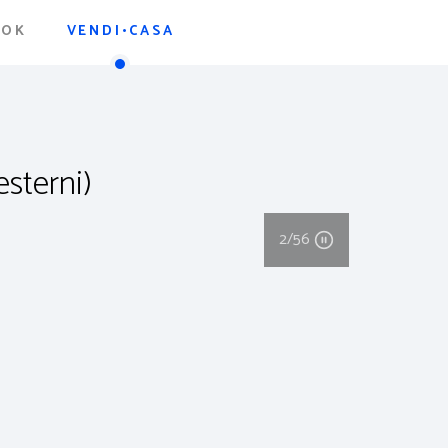
OOK
VENDI•CASA
esterni)
2
/56