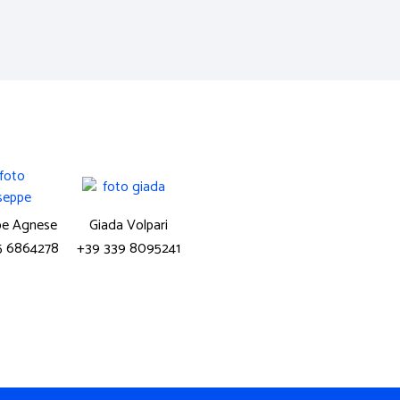
pe Agnese
Giada Volpari
5 6864278
+39 339 8095241