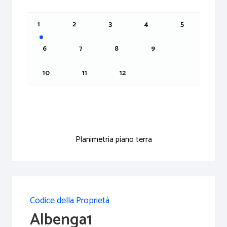
1
2
3
4
5
6
7
8
9
10
11
12
Planimetria piano terra
Codice della Proprietà
Albenga1