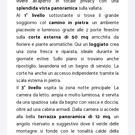
vivere all’aperto in totale privacy con una
splendida vista panoramica
sulla vallata.
Al
1° livello
sottostante si trova il grande
soggiorno col
camino in pietra
: un ambiente
piacevole e luminoso grazie alle 2 porte finestre
sulla
corte esterna di 50 mq
arricchita da
fioriere e piante aromatiche. Qui un
loggiato
crea
una zona fresca e riparata, ideale durante le
giornate estive. Sullo piano si trovano anche
ripostiglio, lavanderia ed un bagno di servizio. La
corte ha anche un accesso indipendente tramite la
scala esterna in pietra.
Il
3° livello
ospita la zona notte principale. La
camera da letto, ampia e molto luminosa, è servita
da una spaziosa sala da bagno con vasca e doccia,
oltre ad una cabina armadi. Dalla camera si accede
alla bella
terrazza panoramica di 12 mq
, un
angolo riservato e suggestivo dove il verde delle
montagne si fonde con le tonalità calde della