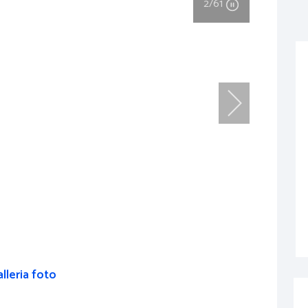
2
/61
lleria foto