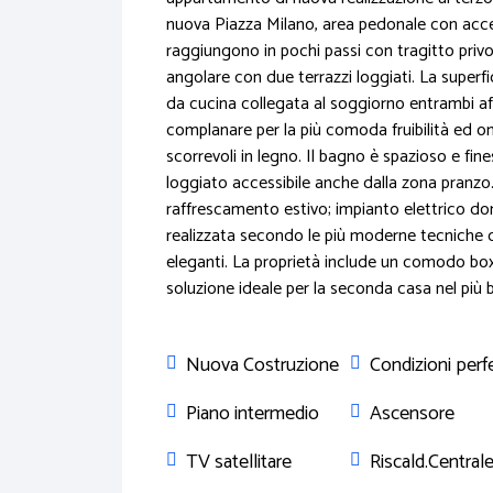
nuova Piazza Milano, area pedonale con access
raggiungono in pochi passi con tragitto privo
angolare con due terrazzi loggiati. La superf
da cucina collegata al soggiorno entrambi aff
complanare per la più comoda fruibilità ed o
scorrevoli in legno. Il bagno è spazioso e fin
loggiato accessibile anche dalla zona pranz
raffrescamento estivo; impianto elettrico do
realizzata secondo le più moderne tecniche
eleganti. La proprietà include un comodo box
soluzione ideale per la seconda casa nel più b
Nuova Costruzione
Condizioni perf
Piano intermedio
Ascensore
TV satellitare
Riscald.Central